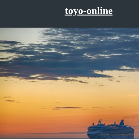
コ
toyo-online
ン
テ
ン
ツ
へ
ス
キ
ッ
プ