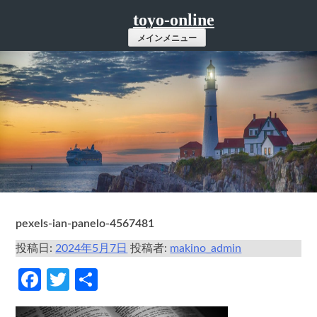
コ
toyo-online
ン
メインメニュー
テ
ン
ツ
へ
ス
キ
ッ
プ
pexels-ian-panelo-4567481
投稿日:
2024年5月7日
投稿者:
makino_admin
Facebook
Twitter
共
有