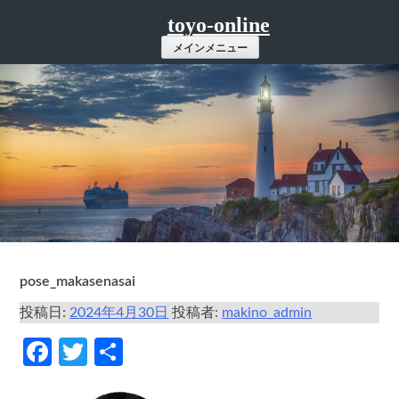
コ
toyo-online
ン
メインメニュー
テ
ン
ツ
へ
ス
キ
ッ
プ
pose_makasenasai
投稿日:
2024年4月30日
投稿者:
makino_admin
Facebook
Twitter
共
有