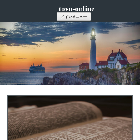
コ
toyo-online
ン
メインメニュー
テ
ン
ツ
へ
ス
キ
ッ
プ