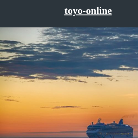
コ
toyo-online
ン
テ
ン
ツ
へ
ス
キ
ッ
プ