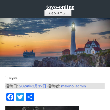
コ
toyo-online
ン
メインメニュー
テ
ン
ツ
へ
ス
キ
ッ
プ
images
投稿日:
2024年3月19日
投稿者:
makino_admin
Facebook
Twitter
共
有