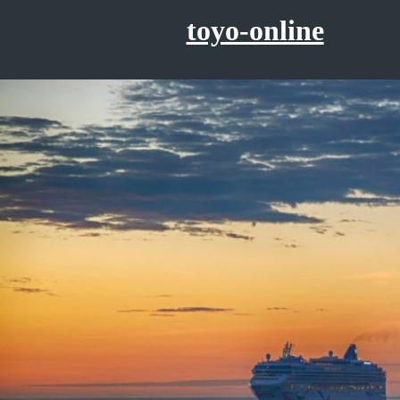
コ
toyo-online
ン
テ
ン
ツ
へ
ス
キ
ッ
プ