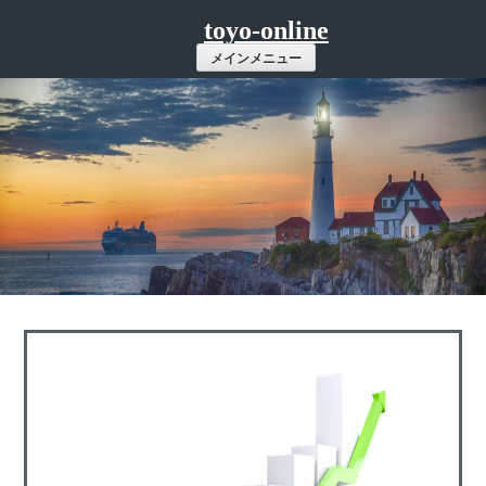
コ
toyo-online
ン
メインメニュー
テ
ン
ツ
へ
ス
キ
ッ
プ