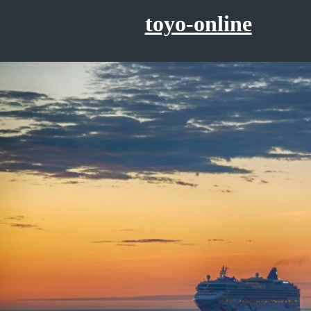
コ
toyo-online
ン
テ
ン
ツ
へ
ス
キ
ッ
プ