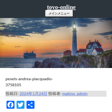
コ
toyo-online
ン
メインメニュー
テ
ン
ツ
へ
ス
キ
ッ
プ
pexels-andrea-piacquadio-
3758105
投稿日:
2024年1月24日
投稿者:
makino_admin
Facebook
Twitter
共