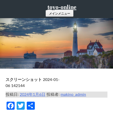
コ
toyo-online
ン
メインメニュー
テ
ン
ツ
へ
ス
キ
ッ
プ
スクリーンショット 2024-01-
06 142144
投稿日:
2024年1月6日
投稿者:
makino_admin
Facebook
Twitter
共