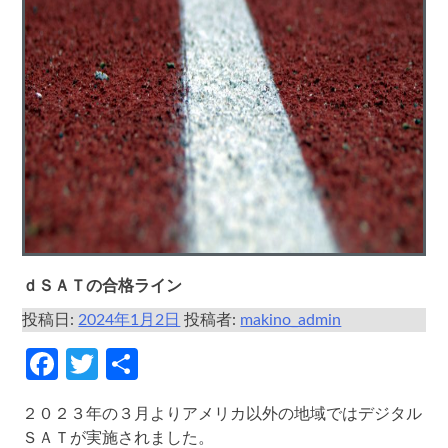
ｄＳＡＴの合格ライン
投稿日:
2024年1月2日
投稿者:
makino_admin
Facebook
Twitter
共
有
２０２３年の３月よりアメリカ以外の地域ではデジタル
ＳＡＴが実施されました。