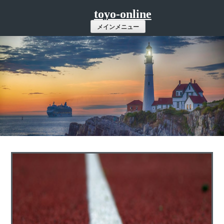
コ
toyo-online
ン
メインメニュー
テ
ン
ツ
へ
ス
キ
ッ
プ