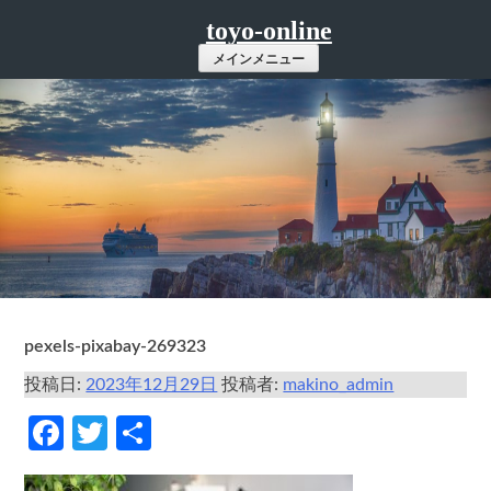
コ
toyo-online
ン
メインメニュー
テ
ン
ツ
へ
ス
キ
ッ
プ
pexels-pixabay-269323
投稿日:
2023年12月29日
投稿者:
makino_admin
Facebook
Twitter
共
有