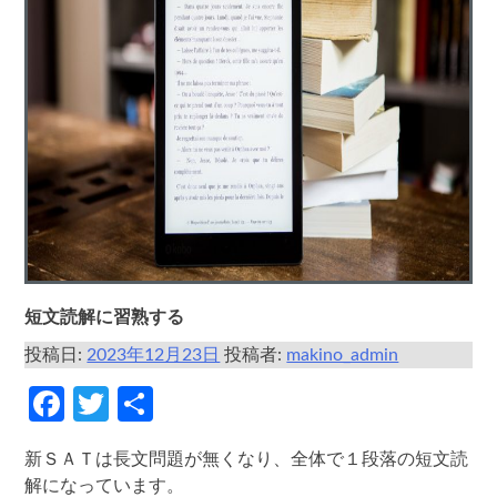
短文読解に習熟する
投稿日:
2023年12月23日
投稿者:
makino_admin
Facebook
Twitter
共
有
新ＳＡＴは長文問題が無くなり、全体で１段落の短文読
解になっています。