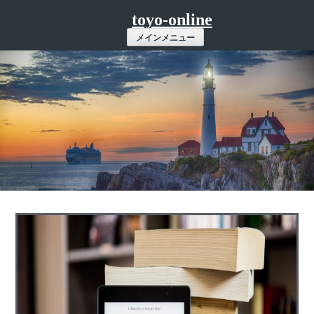
コ
toyo-online
ン
メインメニュー
テ
ン
ツ
へ
ス
キ
ッ
プ