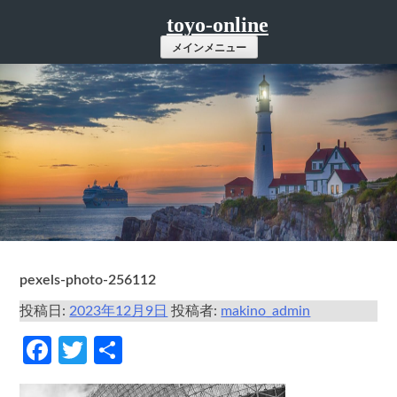
コ
toyo-online
ン
メインメニュー
テ
ン
ツ
へ
ス
キ
ッ
プ
pexels-photo-256112
投稿日:
2023年12月9日
投稿者:
makino_admin
Facebook
Twitter
共
有