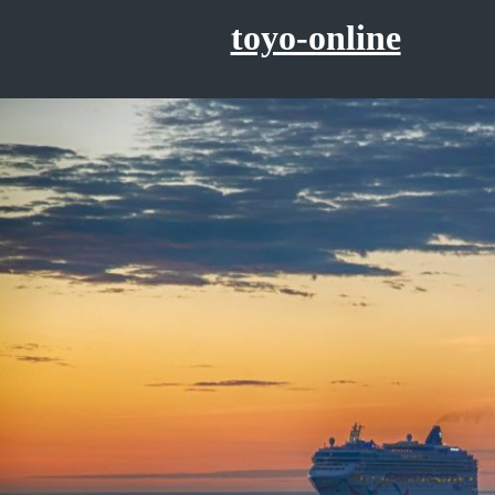
コ
toyo-online
ン
テ
ン
ツ
へ
ス
キ
ッ
プ