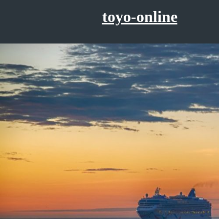
コ
toyo-online
ン
テ
ン
ツ
へ
ス
キ
ッ
プ