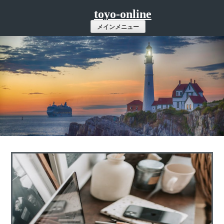
コ
toyo-online
ン
メインメニュー
テ
ン
ツ
へ
ス
キ
ッ
プ