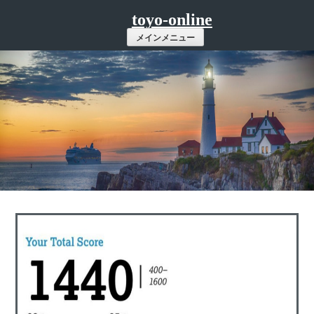
コ
toyo-online
ン
メインメニュー
テ
ン
ツ
へ
ス
キ
ッ
プ