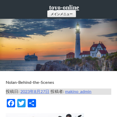
コ
toyo-online
ン
メインメニュー
テ
ン
ツ
へ
ス
キ
ッ
プ
Nolan-Behind-the-Scenes
投稿日:
2023年8月27日
投稿者:
makino_admin
Facebook
Twitter
共
有