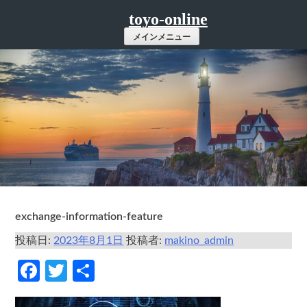
コ
toyo-online
ン
メインメニュー
テ
ン
ツ
へ
ス
キ
ッ
プ
exchange-information-feature
投稿日:
2023年8月1日
投稿者:
makino_admin
Facebook
Twitter
共
有