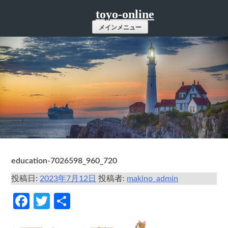
コ
toyo-online
ン
メインメニュー
テ
ン
ツ
へ
ス
キ
ッ
プ
education-7026598_960_720
投稿日:
2023年7月12日
投稿者:
makino_admin
Facebook
Twitter
共
有