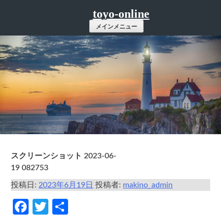
コ
toyo-online
ン
メインメニュー
テ
ン
ツ
へ
ス
キ
ッ
プ
スクリーンショット 2023-06-
19 082753
投稿日:
2023年6月19日
投稿者:
makino_admin
Facebook
Twitter
共