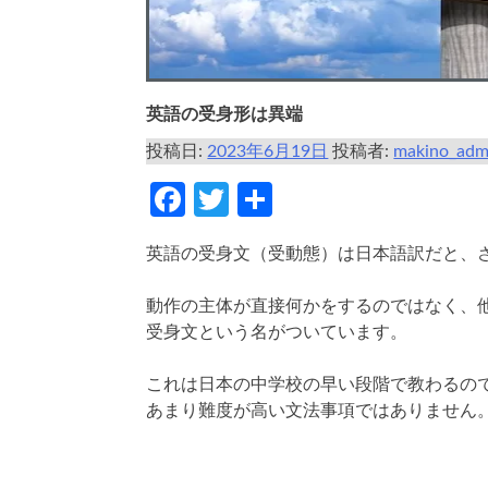
英語の受身形は異端
投稿日:
2023年6月19日
投稿者:
makino_adm
Facebook
Twitter
共
有
英語の受身文（受動態）は日本語訳だと、
動作の主体が直接何かをするのではなく、
受身文という名がついています。
これは日本の中学校の早い段階で教わるの
あまり難度が高い文法事項ではありません