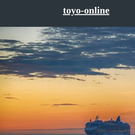
コ
toyo-online
ン
テ
ン
ツ
へ
ス
キ
ッ
プ