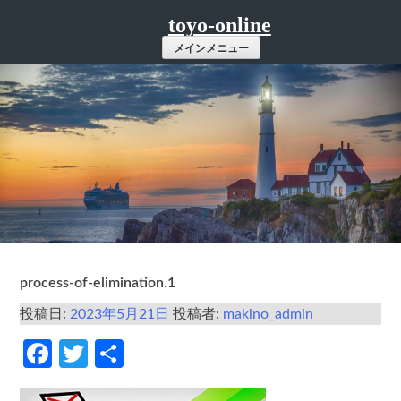
コ
toyo-online
ン
メインメニュー
テ
ン
ツ
へ
ス
キ
ッ
プ
process-of-elimination.1
投稿日:
2023年5月21日
投稿者:
makino_admin
Facebook
Twitter
共
有