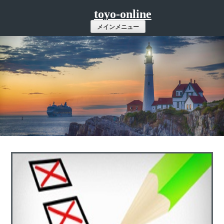
コ
toyo-online
ン
メインメニュー
テ
ン
ツ
へ
ス
キ
ッ
プ