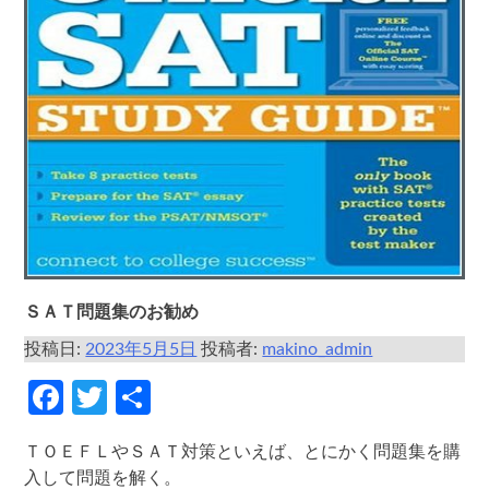
ＳＡＴ問題集のお勧め
投稿日:
2023年5月5日
投稿者:
makino_admin
Facebook
Twitter
共
有
ＴＯＥＦＬやＳＡＴ対策といえば、とにかく問題集を購
入して問題を解く。