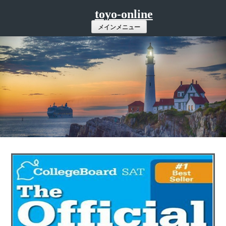
コ
toyo-online
ン
メインメニュー
テ
ン
ツ
へ
ス
キ
ッ
プ