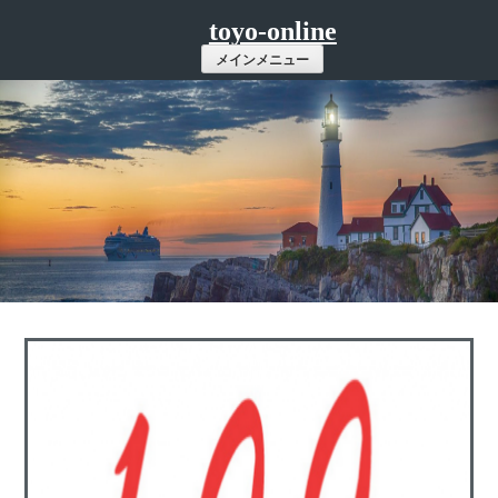
コ
toyo-online
ン
メインメニュー
テ
ン
ツ
へ
ス
キ
ッ
プ