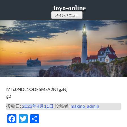
コ
toyo-online
ン
メインメニュー
テ
ン
ツ
へ
ス
キ
ッ
プ
MTc0NDc1ODk5MzA2NTgzNj
g2
投稿日:
2023年4月11日
投稿者:
makino_admin
Facebook
Twitter
共