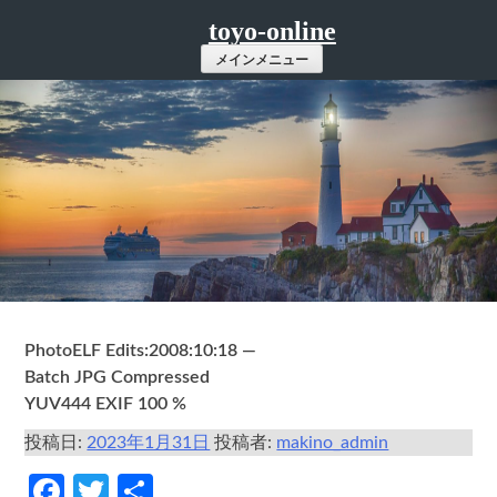
コ
toyo-online
ン
メインメニュー
テ
ン
ツ
へ
ス
キ
ッ
プ
PhotoELF Edits:2008:10:18 —
Batch JPG Compressed
YUV444 EXIF 100 %
投稿日:
2023年1月31日
投稿者:
makino_admin
Facebook
Twitter
共