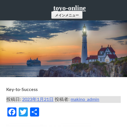
コ
toyo-online
ン
メインメニュー
テ
ン
ツ
へ
ス
キ
ッ
プ
Key-to-Success
投稿日:
2023年1月21日
投稿者:
makino_admin
Facebook
Twitter
共
有