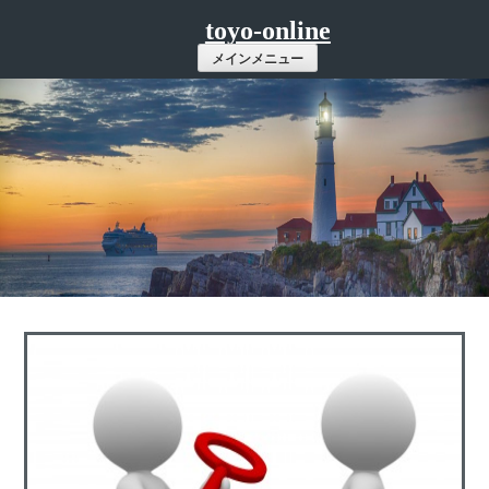
コ
toyo-online
ン
メインメニュー
テ
ン
ツ
へ
ス
キ
ッ
プ