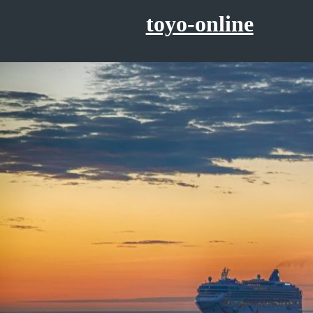
コ
toyo-online
ン
テ
ン
ツ
へ
ス
キ
ッ
プ