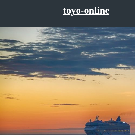
コ
toyo-online
ン
テ
ン
ツ
へ
ス
キ
ッ
プ