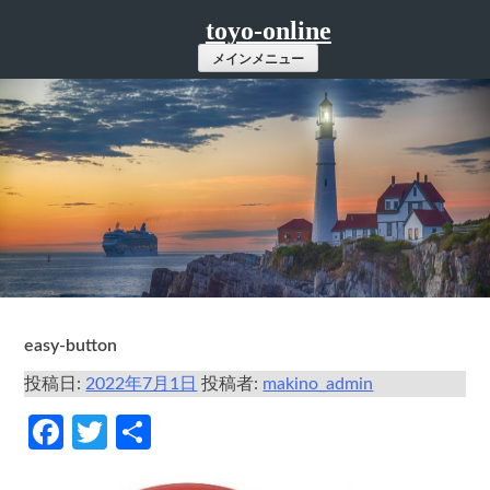
コ
toyo-online
ン
メインメニュー
テ
ン
ツ
へ
ス
キ
ッ
プ
easy-button
投稿日:
2022年7月1日
投稿者:
makino_admin
Facebook
Twitter
共
有