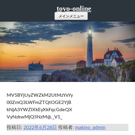
コ
toyo-online
ン
メインメニュー
テ
ン
ツ
へ
ス
キ
ッ
プ
MV5BYjUyZWZkM2UtMzYxYy
00ZmQ3LWFmZTQtOGE2YjB
kNjA3YWZlXkEyXkFqcGdeQX
VyNzkwMjQ5NzM@._V1_
投稿日:
2022年6月28日
投稿者:
makino_admin