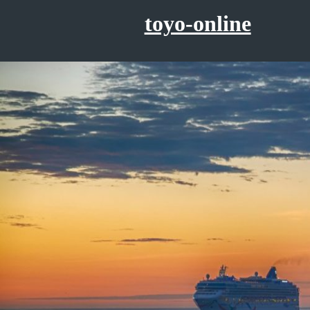
コ
toyo-online
ン
テ
ン
ツ
へ
ス
キ
ッ
プ