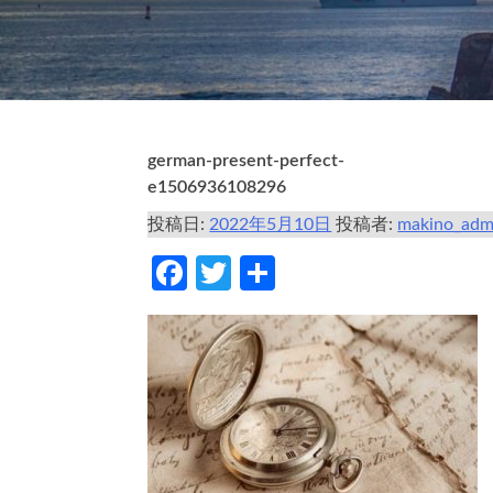
german-present-perfect-
e1506936108296
投稿日:
2022年5月10日
投稿者:
makino_adm
Facebook
Twitter
共
有