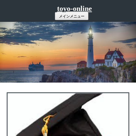
コ
toyo-online
ン
メインメニュー
テ
ン
ツ
へ
ス
キ
ッ
プ