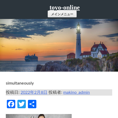
コ
toyo-online
ン
メインメニュー
テ
ン
ツ
へ
ス
キ
ッ
プ
simultaneously
投稿日:
2022年2月8日
投稿者:
makino_admin
Facebook
Twitter
共
有