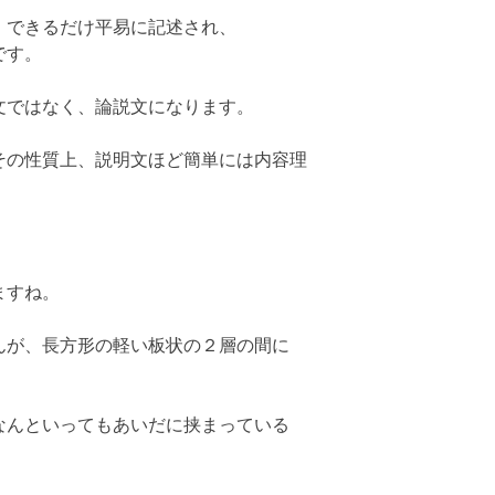
、できるだけ平易に記述され、
です。
文ではなく、論説文になります。
その性質上、説明文ほど簡単には内容理
ますね。
んが、長方形の軽い板状の２層の間に
なんといってもあいだに挟まっている