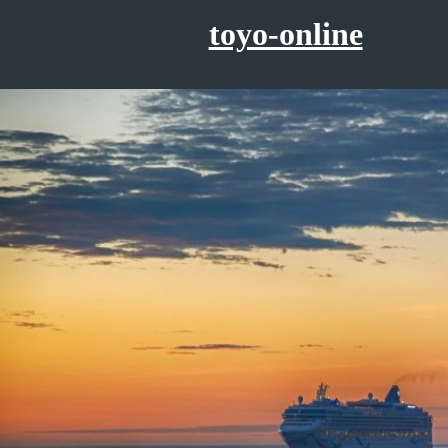
コ
toyo-online
ン
テ
ン
ツ
へ
ス
キ
ッ
プ