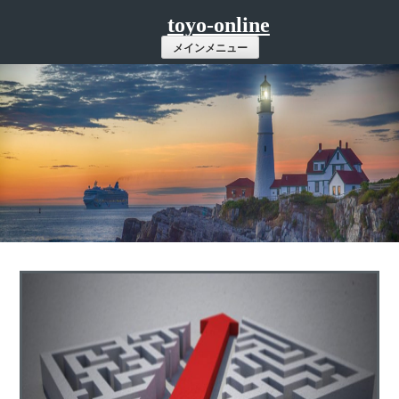
コ
toyo-online
ン
メインメニュー
テ
ン
ツ
へ
ス
キ
ッ
プ