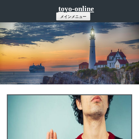
コ
toyo-online
ン
メインメニュー
テ
ン
ツ
へ
ス
キ
ッ
プ