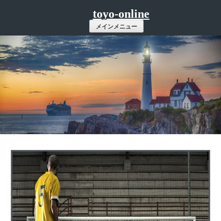
コ
toyo-online
ン
メインメニュー
テ
ン
ツ
へ
ス
キ
ッ
プ