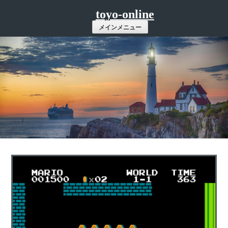
コ
toyo-online
ン
メインメニュー
テ
ン
ツ
へ
ス
キ
ッ
プ