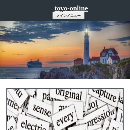
コ
toyo-online
ン
メインメニュー
テ
ン
ツ
へ
ス
キ
ッ
プ