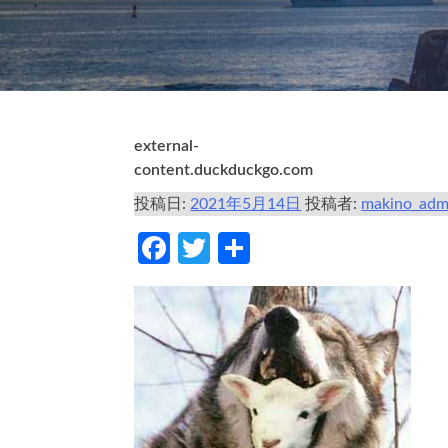
external-
content.duckduckgo.com
投稿日:
2021年5月14日
投稿者:
makino_adm
Facebook
Twitter
共
有