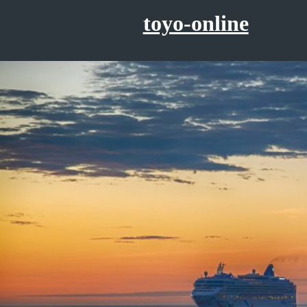
コ
toyo-online
ン
テ
ン
ツ
へ
ス
キ
ッ
プ