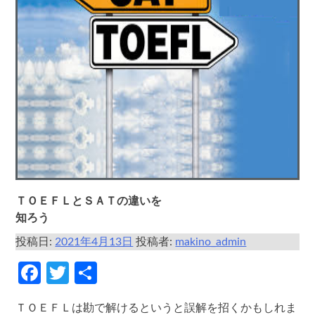
ＴＯＥＦＬとＳＡＴの違いを
知ろう
投稿日:
2021年4月13日
投稿者:
makino_admin
Facebook
Twitter
共
有
ＴＯＥＦＬは勘で解けるというと誤解を招くかもしれま