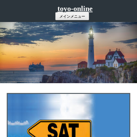
コ
toyo-online
ン
メインメニュー
テ
ン
ツ
へ
ス
キ
ッ
プ