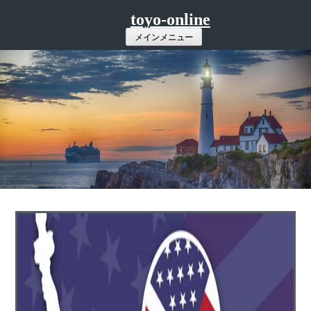
コ
toyo-online
ン
メインメニュー
テ
ン
ツ
へ
ス
キ
ッ
プ