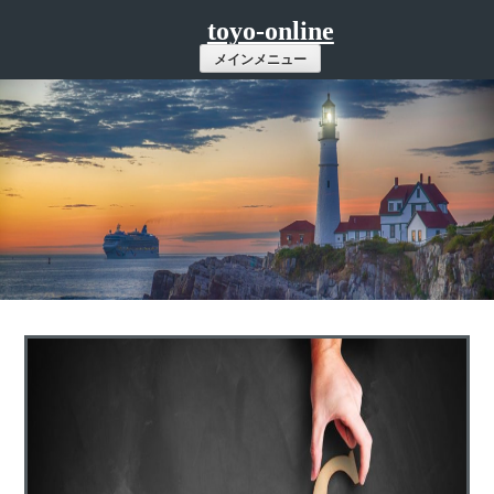
コ
toyo-online
ン
メインメニュー
テ
ン
ツ
へ
ス
キ
ッ
プ