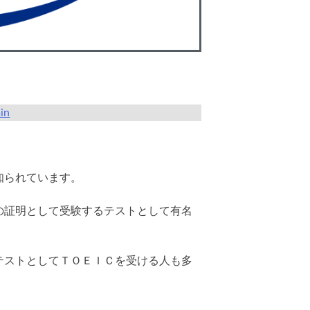
in
知られています。
の証明として受験するテストとして有名
テストとしてＴＯＥＩＣを受ける人も多