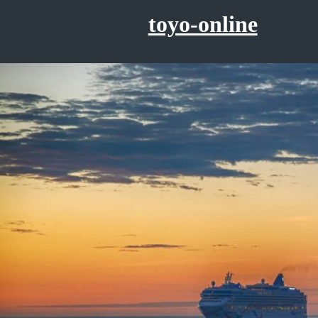
コ
toyo-online
ン
テ
ン
ツ
へ
ス
キ
ッ
プ